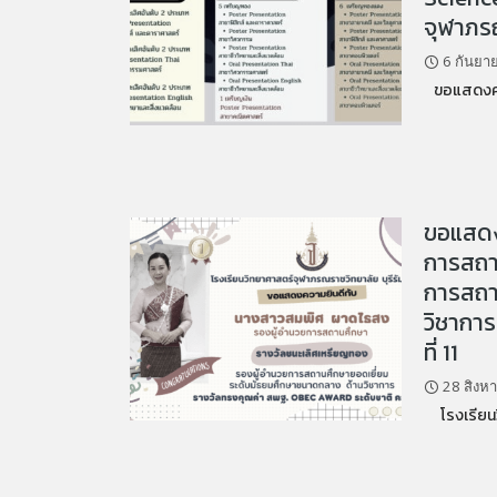
จุฬาภร
6 กันยา
ขอแสดงความ
ขอแสดง
การสถา
การสถา
วิชากา
ที่ 11
28 สิงห
โรงเรียนว