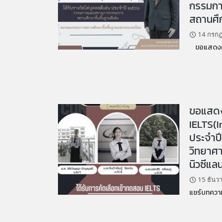
กรรมกา
สถานศึก
14 กรก
ขอแสดงความ
ขอแสดงค
IELTS(
ประจำป
วิทยาศา
นิวซีแล
15 ธันว
แชร์บทความ