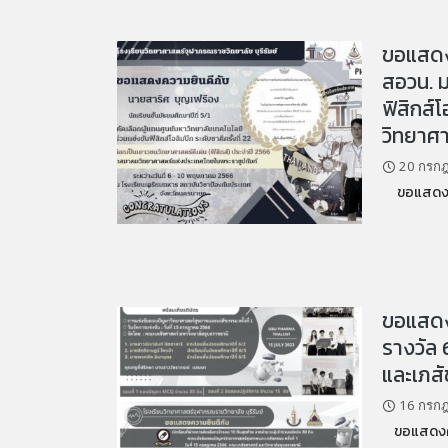
ขอแสดงค
สอวน. ม
ฟิสิกส์โ
วิทยาศา
20 กรก
ขอแสดงความ
ขอแสดงค
รางวัล
และเภสัช
16 กรก
ขอแสดงความ