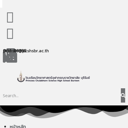
044-119758
044-119995
pcshsbr@pcshsbr.ac.th
หน้าหลัก