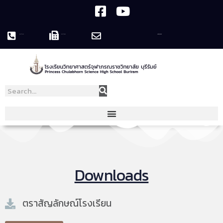
044-119758
044-119995
pcshsbr@pcshsbr.ac.th
Downloads
ตราสัญลักษณ์โรงเรียน