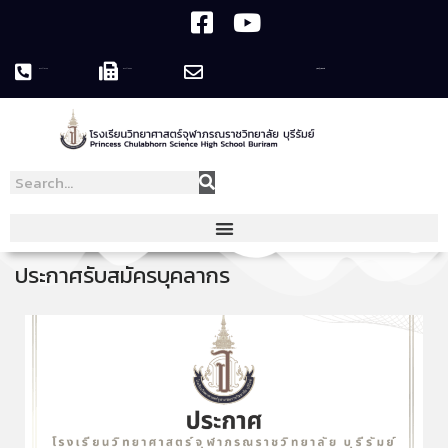
044-119758
044-119995
pcshsbr@pcshsbr.ac.th
ประกาศรับสมัครบุคลากร