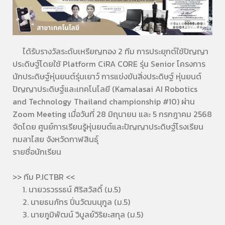
ได้รับรางวัลระดับเหรียญทอง 2 ทีม การประยุกต์ใช้ปัญญา
ประดิษฐ์โดยใช้ Platform CiRA CORE รุ่น Senior โครงการ
นักประดิษฐ์หุ่นยนต์รุ่นเยาว์ การแข่งขันสิ่งประดิษฐ์ หุ่นยนต์
ปัญญาประดิษฐ์และเทคโนโลยี (Kamalasai AI Robotics
and Technology Thailand championship #10) ผ่าน
Zoom Meeting เมื่อวันที่ 28 มิถุนายน และ 5 กรกฎาคม 2568
จัดโดย ศูนย์การเรียนรู้หุ่นยนต์และปัญญาประดิษฐ์โรงเรียน
กมลาไสย จังหวัดกาฬสินธุ์
รายชื่อนักเรียน
>> ทีม P.ICTBR <<
1. นายวรวรรธน์ ศิริสวัสดิ์ (ม.5)
2. นายธนภัทร ปิ่นวัฒนนุกูล (ม.5)
3. นายภูมิพัฒน์ วิบูลย์วิริยะสกุล (ม.5)