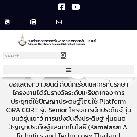
044-119758
044-119995
pcshsbr@pcshsbr.ac.th
ขอแสดงความยินดี กับนักเรียนและครูที่ปรึกษา
โครงงานได้รับรางวัลระดับเหรียญทอง การ
ประยุกต์ใช้ปัญญาประดิษฐ์โดยใช้ Platform
CiRA CORE รุ่น Senior โครงการนักประดิษฐ์หุ่น
ยนต์รุ่นเยาว์ การแข่งขันสิ่งประดิษฐ์ หุ่นยนต์
ปัญญาประดิษฐ์และเทคโนโลยี (Kamalasai AI
Robotics and Technology Thailand