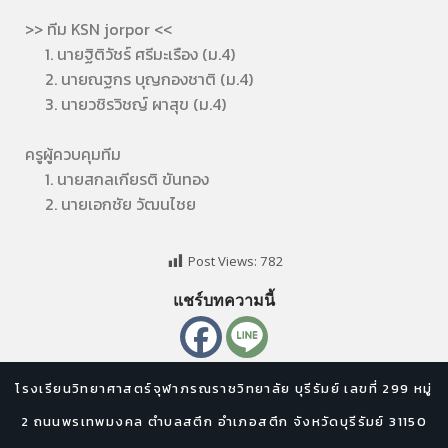
>> ทีม KSN jorpor <<
1. นายฐิติวัชร์ ศรีมะเรือง (ม.4)
2. นายณฐกร บุญกองชาติ (ม.4)
3. นายวชิรวิชญ์ ผาสุข (ม.4)
ครูผู้ควบคุมทีม
1. นายสกลเกียรติ ขันทอง
2. นายเอกชัย วัฒนไชย
Post Views:
782
แชร์บทความนี้
โรงเรียนวิทยาศาสตร์จุฬาภรณราชวิทยาลัย บุรีรัมย์ เลขที่ 299 หมู่
2 ถนนพรเทพมงคล ตำบลสตึก อำเภอสตึก จังหวัดบุรีรัมย์ 31150