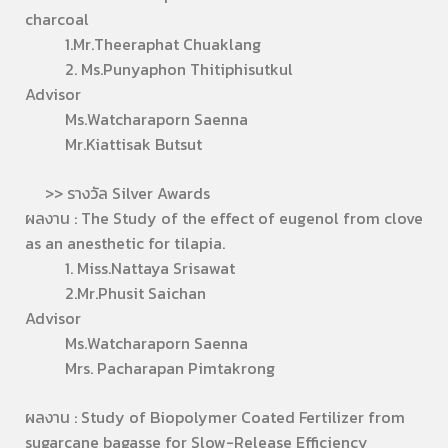
charcoal
1.Mr.Theeraphat Chuaklang
2. Ms.Punyaphon Thitiphisutkul
Advisor
Ms.Watcharaporn Saenna
Mr.Kiattisak Butsut
>> รางวัล Silver Awards
ผลงาน : The Study of the effect of eugenol from clove
as an anesthetic for tilapia.
1. Miss.Nattaya Srisawat
2.Mr.Phusit Saichan
Advisor
Ms.Watcharaporn Saenna
Mrs. Pacharapan Pimtakrong
ผลงาน : Study of Biopolymer Coated Fertilizer from
sugarcane bagasse for Slow-Release Efficiency