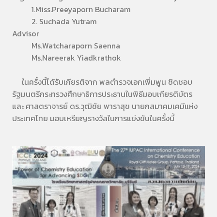
1.Miss.Preeyaporn Bucharam
2. Suchada Yutram
Advisor
Ms.Watcharaporn Saenna
Ms.Nareerak Yiadkrathok
ในครั้งนี้ได้รับเกียรติจาก พลตำรวจเอกเพิ่มพูน ชิดชอบ
รัฐมนตรีกระทรวงศึกษาธิการประธานในพิธีมอบเกียรติบัตร
และ ศาสตราจารย์ ดร.วุฒิชัย พาราสุข นายกสมาคมเคมีแห่ง
ประเทศไทย มอบเหรียญรางวัลในการแข่งขันในครั้งนี้