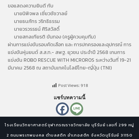
ขอแสดงความยินดี กับ
นายนิพิจพล เชี่ยวชัชวาลย์
นายธนภัทร วริทธิธรรม
นายวรวรรธน์ ศิริสวัสดิ์
นายสกลเกียรติ ขันทอง (ครูผู้ควบคุมทีม)
ผ่านการแข่งขันรอบคัดเลือก และ การปกครองและอุปกรณ์ การ
แข่งขันหุ่นยนต์ ส.ส.ท.- สพฐ. ยุวชน ประจำปี 2568 เกมการ
แข่งขัน ROBO RESCUE WITH MICROROS ระหว่างวันที่ 19-21
มีนาคม 2568 ณ สถาบันเทคโนโลยีไทย-ญี่ปุ่น (TNI)
Post Views:
918
แชร์บทความนี้
โรงเรียนวิทยาศาสตร์จุฬาภรณราชวิทยาลัย บุรีรัมย์ เลขที่ 299 หมู่
2 ถนนพรเทพมงคล ตำบลสตึก อำเภอสตึก จังหวัดบุรีรัมย์ 31150