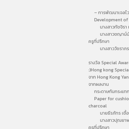
– การพัฒนาเจลไวต่อ
Development of a T
นางสาวทัชจิรา เห
นางสาวชญาน์นัน
ครูที่ปรึกษา
นางสาววัชราภรณ
รางวัล Special Awar
:)Hong kong Specia
จาก Hong Kong Yan 
จากผลงาน
กระดาษกันกระแทกแล
Paper for cushion
charcoal
นายธีรภัทร เชื้อ
นางสาวปุณยาพร ธิต
ครูที่ปรึกษา