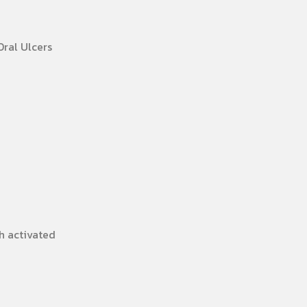
ral Ulcers
h activated