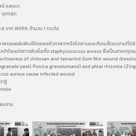
์ แสนนา
บุตรสุด
rd จาก WllPA จำนวน 1 รางวัล
าพของแผ่นฟิมล์ปิดแผลชีวภาพจากไคโตซานและกัมเมล็ดมะขามที่มี
หง้าไพลต่อการยับยั้งเชื้อ staphylococcus aureus ซึ่งเป็นสาเหตุขอ
ctiveness of chitosan and tamarind Gum film wound dressin
egranate peel( Punica granatumand) and phlai rhizome (Zin
ccus aureus cause infected wound
าฏิ
ครอง
ยนราม