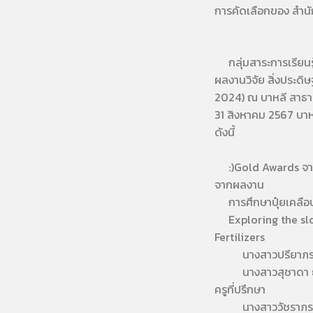
การคัดเลือกของ สํานั
กลุ่มสาระการเรียนรู
ผลงานวิจัย สิ่งประด
2024) ณ บาหลี สาธารณ
31 สิงหาคม 2567 บาห
ดังนี้
:)Gold Awards จาก
จากผลงาน
การศึกษาปุ๋ยเคลือบ
Exploring the slo
Fertilizers
นางสาวปรียาภรณ์ 
นางสาวสุชาดา ยุ
ครูที่ปรึกษา
นางสาววัชราภรณ