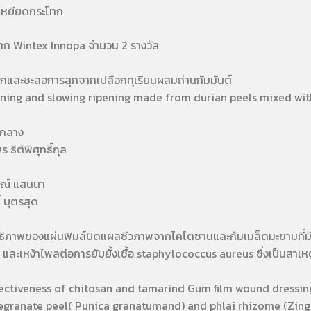
หยียดกระโทก
ก Wintex Innopa จำนวน 2 รางวัล
ละชะลอการสุกจากเปลือกทุเรียนผสมถ่านกัมมันต์
ing and slowing ripening made from durian peels mixed wit
กลาง
ิพิศุทธิ์กุล
์ แสนนา
บุตรสุด
ิภาพของแผ่นฟิมล์ปิดแผลชีวภาพจากไคโตซานและกัมเมล็ดมะขามที่
 และเหง้าไพลต่อการยับยั้งเชื้อ staphylococcus aureus ซึ่งเป็นสา
ctiveness of chitosan and tamarind Gum film wound dressin
egranate peel( Punica granatumand) and phlai rhizome (Zin