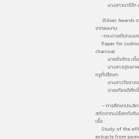
นางสาวนารีรัก เ
:)Silver Awards จา
จากผลงาน
-กระดาษกันกระแทกแ
Paper for cushion
charcoal
นายธีรภัทร เชื้อ
นางสาวปุณยาพร ธิต
ครูที่ปรึกษา
นางสาววัชราภรณ
นายเกียรติศักดิ์ 
– การศึกษาประสิทธ
สกัดจากเปลือกทับทิม
เชื้อ
Study of the effe
extracts from pom