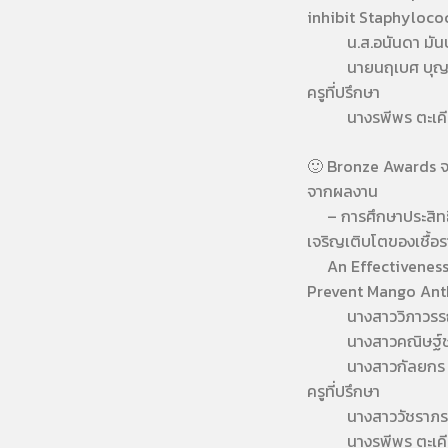
inhibit Staphyloco
น.ส.อนันดา มันป
นายนฤเบศ บุญ
ครูที่ปรึกษา
นางรพีพร ตะเคี
🙂 Bronze Awards จ
จากผลงาน
– การศึกษาประสิทธิ
เจริญเติบโตของเชื้อ
An Effectiveness o
Prevent Mango Ant
นางสาววิภาวรรณ ภ
นางสาวคณิษฐ์ชญ
นางสาวกัลยกร สี
ครูที่ปรึกษา
นางสาววัชราภรณ
นางรพีพร ตะเคี