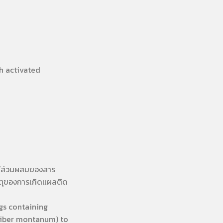
h activated
มีส่วนผสมของสาร
เหตุของการเกิดแผลติด
gs containing
giber montanum) to