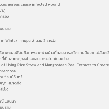
ccus aureus cause infected wound
าฏิ
ครอง
ยนราม
าก Wintex Innopa จำนวน 2 รางวัล
ภาพแผ่นฟิล์มชีวภาพจากฟางข้าวที่ผสมสารสกัดแทนนินจากเปลือกมังคุ
ราที่เป็นสาเหตุของโรคแอนแทรคโนสในมะม่วง
f Using Rice Straw and Mangosteen Peel Extracts to Create 
hracnose
ิรมย์จันทร์
า หมาดทิ้ง
เป้ง
์ แสนนา
ยนราม