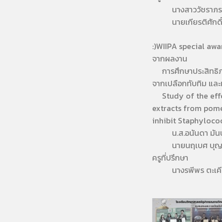
นางสาววัชราภรณ
นายเกียรติศักดิ์ 
:)WIIPA special awa
จากผลงาน
การศึกษาประสิทธิภ
จากเปลือกทับทิม และเ
Study of the effe
extracts from pom
inhibit Staphyloco
น.ส.อนันดา มันป
นายนฤเบศ บุญ
ครูที่ปรึกษา
นางรพีพร ตะเคี